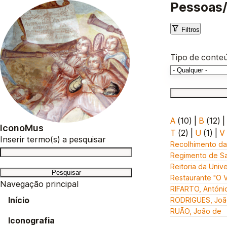
Pessoas/
Filtros
Tipo de conte
A
(10)
|
B
(12)
|
IconoMus
T
(2)
|
U
(1)
|
V
Inserir termo(s) a pesquisar
Recolhimento da
Regimento de S
Reitoria da Univ
Restaurante "O V
Navegação principal
RIFARTO, António
Início
RODRIGUES, João
RUÃO, João de
Iconografia