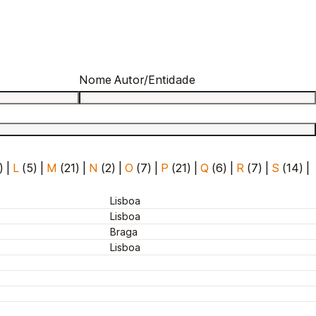
Nome Autor/Entidade
)
|
L
(5)
|
M
(21)
|
N
(2)
|
O
(7)
|
P
(21)
|
Q
(6)
|
R
(7)
|
S
(14)
|
Lisboa
Lisboa
Braga
Lisboa