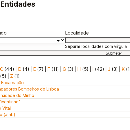
Entidades
údo
Localidade
Separar localidades com vírgula
C
(44)
|
D
(4)
|
E
(7)
|
F
(11)
|
G
(3)
|
H
(5)
|
I
(42)
|
J
(3)
|
K
(1
(5)
|
Z
(1)
 Encarnação
apadores Bombeiros de Lisboa
ersidade do Minho
icentinho"
 Vital
 (atrib)