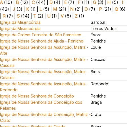
A
(10)
|
B
(12)
|
C
(44)
|
D
(4)
|
E
(7)
|
F
(11)
|
G
(3)
|
H
(5)
|
I
(42)
|
J
(3)
|
K
(1)
|
L
(5)
|
M
(21)
|
N
(2)
|
O
(7)
|
P
(21)
|
Q
(6)
|
R
(7)
|
S
(14)
|
T
(2)
|
U
(1)
|
V
(5)
|
Z
(1)
Igreja da Misericórdia
Sardoal
Igreja da Misericórdia
Torres Vedras
Igreja da Ordem Terceira de São Francisco
Évora
Igreja de Nossa Senhora da Ajuda - Peniche
Peniche
Igreja de Nossa Senhora da Assunção, Matriz -
Loulé
Alte
Igreja de Nossa Senhora da Assunção, Matriz -
Cascais
Cascais
Igreja de Nossa Senhora da Assunção, Matriz -
Sintra
Colares
Igreja de Nossa Senhora da Assunção, Matriz -
Redondo
Redondo
Igreja de Nossa Senhora da Conceição
Peniche
Igreja de Nossa Senhora da Conceição dos
Braga
Pelames
Igreja de Nossa Senhora da Conceição, Matriz -
Crato
Crato
Igreja de Nossa Senhora da Orada
Sousel