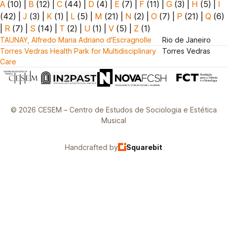
A
(10)
|
B
(12)
|
C
(44)
|
D
(4)
|
E
(7)
|
F
(11)
|
G
(3)
|
H
(5)
|
I
(42)
|
J
(3)
|
K
(1)
|
L
(5)
|
M
(21)
|
N
(2)
|
O
(7)
|
P
(21)
|
Q
(6)
|
R
(7)
|
S
(14)
|
T
(2)
|
U
(1)
|
V
(5)
|
Z
(1)
TAUNAY, Alfredo Maria Adriano d'Escragnolle
Rio de Janeiro
Torres Vedras Health Park for Multidisciplinary
Torres Vedras
Care
© 2026 CESEM – Centro de Estudos de Sociologia e Estética
Musical
Handcrafted by
Squarebit