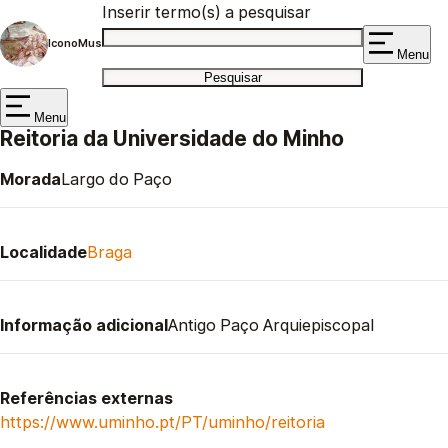
Inserir termo(s) a pesquisar
IconoMus
Menu
Menu
Reitoria da Universidade do Minho
Morada
Largo do Paço
Localidade
Braga
Informação adicional
Antigo Paço Arquiepiscopal
Referências externas
https://www.uminho.pt/PT/uminho/reitoria