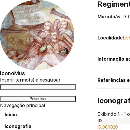
Regiment
Morada
Av. D. 
Localidade
Lis
Informação ad
IconoMus
Inserir termo(s) a pesquisar
Referências 
Iconograf
Navegação principal
Exibindo 1 - 1 o
Início
ID
Iconografia
ID_000020