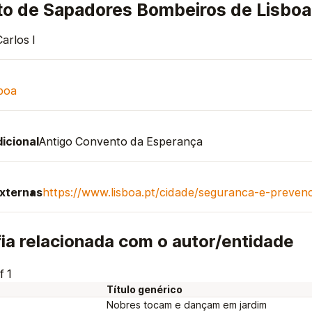
o de Sapadores Bombeiros de Lisboa
Carlos I
boa
icional
Antigo Convento da Esperança
externas
https://www.lisboa.pt/cidade/seguranca-e-prev
ia relacionada com o autor/entidade
f 1
Título genérico
Nobres tocam e dançam em jardim