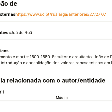
ão de
externas
https://www.uc.pt/rualarga/anteriores/27/27_07
tivos
Joã de Ruã
icos
mento e morte: 1500-1580. Escultor e arquitecto. João de Ru
 introdução e consolidação dos valores renascentistas em
ia relacionada com o autor/entidade
f 1
Músico