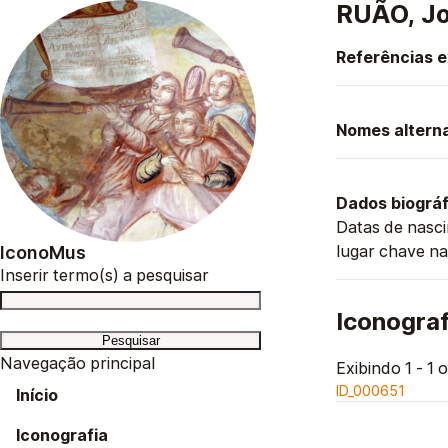
RUÃO, Jo
Referências 
Nomes alterna
Dados biográf
Datas de nasci
lugar chave na
IconoMus
Inserir termo(s) a pesquisar
Iconograf
Navegação principal
Exibindo 1 - 1 o
ID_000651
Início
Iconografia