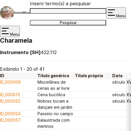
Inserir termo(s) a pesquisar
IconoMus
Menu
Menu
Charamela
Instrumento [SH]
422.112
Exibindo 1 - 20 of 41
ID
Título genérico
Título próprio
Data
ID_000006
Miscelânea de
século XVI
cenas ao ar livre
ID_000015
Cena bucólica
século XVI
ID_000020
Nobres tocam e
século XVI
dançam em jardim
ID_000024
Passeio no campo
ID_000057
Balaustrada com
meninos