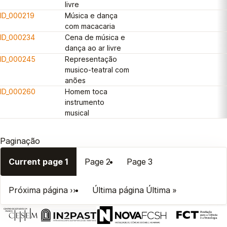
livre
ID_000219
Música e dança
com macacaria
ID_000234
Cena de música e
dança ao ar livre
ID_000245
Representação
musico-teatral com
anões
ID_000260
Homem toca
instrumento
musical
Paginação
Current page
1
Page
2
Page
3
Próxima página
››
Última página
Última »