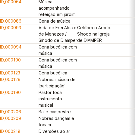
ID_000064
Música
acompanhando
refeição em jardim
ID_000086
Cena de música
ID_000093
Vida de Frei Aleixo
Celébra o Arceb.
de Menezes /
Sínodo na Igreja
Sínodo de Diamper
de DIAMPER
ID_000094
Cena bucólica com
música
ID_000100
Cena bucólica com
música
ID_000123
Cena bucólica
ID_000129
Nobres: música de
‘participação’
ID_000190
Pastor toca
instrumento
musical
ID_000206
Baile campestre
ID_000209
Nobres dançam e
tocam
ID_000218
Diversões ao ar