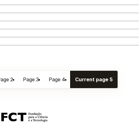
Page
2
Page
3
Page
4
Current page
5