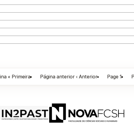
ina
« Primeira
Página anterior
‹ Anterior
Page
1