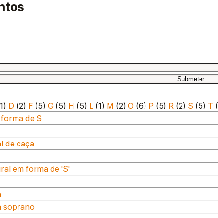
ntos
1)
D
(2)
F
(5)
G
(5)
H
(5)
L
(1)
M
(2)
O
(6)
P
(5)
R
(2)
S
(5)
T
(
forma de S
l de caça
al em forma de 'S'
a
a soprano