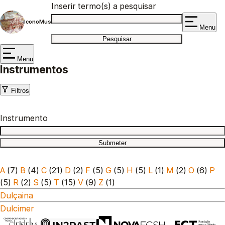
Inserir termo(s) a pesquisar
IconoMus
Menu
Menu
Instrumentos
Filtros
Instrumento
A
(7)
B
(4)
C
(21)
D
(2)
F
(5)
G
(5)
H
(5)
L
(1)
M
(2)
O
(6)
P
(5)
R
(2)
S
(5)
T
(15)
V
(9)
Z
(1)
Dulçaina
Dulcimer