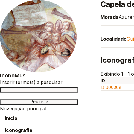
Capela d
Morada
Azurém
Localidade
Gu
Iconograf
Exibindo 1 - 1 o
IconoMus
ID
Inserir termo(s) a pesquisar
ID_000368
Navegação principal
Início
Iconografia