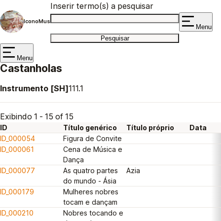
Inserir termo(s) a pesquisar
IconoMus
Menu
Menu
Castanholas
Instrumento [SH]
111.1
Exibindo 1 - 15 of 15
ID
Título genérico
Título próprio
Data
ID_000054
Figura de Convite
ID_000061
Cena de Música e
Dança
ID_000077
As quatro partes
Azia
do mundo - Ásia
ID_000179
Mulheres nobres
tocam e dançam
ID_000210
Nobres tocando e