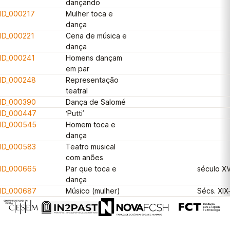
dançando
ID_000217
Mulher toca e
dança
ID_000221
Cena de música e
dança
ID_000241
Homens dançam
em par
ID_000248
Representação
teatral
ID_000390
Dança de Salomé
ID_000447
‘Putti’
ID_000545
Homem toca e
dança
ID_000583
Teatro musical
com anões
ID_000665
Par que toca e
século XV
dança
ID_000687
Músico (mulher)
Sécs. XIX