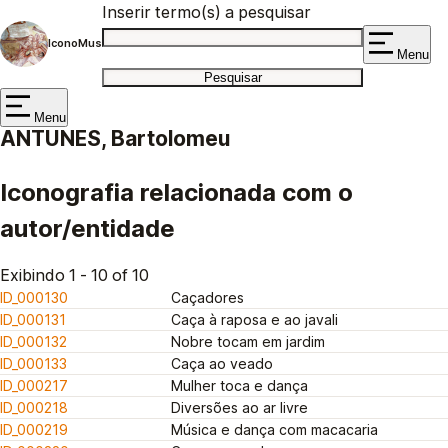
Inserir termo(s) a pesquisar
IconoMus
Menu
Menu
ANTUNES, Bartolomeu
Iconografia relacionada com o
autor/entidade
Exibindo 1 - 10 of 10
ID_000130
Caçadores
ID_000131
Caça à raposa e ao javali
ID_000132
Nobre tocam em jardim
ID_000133
Caça ao veado
ID_000217
Mulher toca e dança
ID_000218
Diversões ao ar livre
ID_000219
Música e dança com macacaria