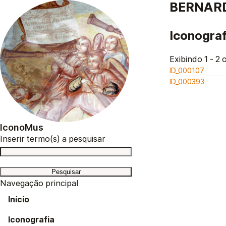
BERNARDE
Iconograf
Exibindo 1 - 2 o
ID_000107
ID_000393
IconoMus
Inserir termo(s) a pesquisar
Navegação principal
Início
Iconografia