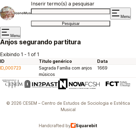
Inserir termo(s) a pesquisar
IconoMus
Menu
Menu
Anjos segurando partitura
Exibindo 1 - 1 of 1
ID
Título genérico
Data
ID_000723
Sagrada Família com anjos
1669
músicos
© 2026 CESEM – Centro de Estudos de Sociologia e Estética
Musical
Handcrafted by
Squarebit