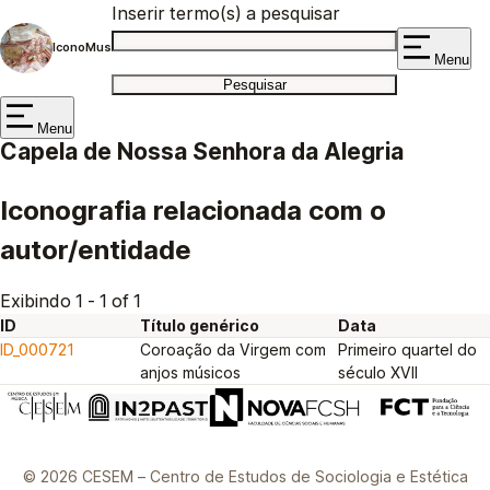
Inserir termo(s) a pesquisar
IconoMus
Menu
Menu
Capela de Nossa Senhora da Alegria
Iconografia relacionada com o
autor/entidade
Exibindo 1 - 1 of 1
ID
Título genérico
Data
ID_000721
Coroação da Virgem com
Primeiro quartel do
anjos músicos
século XVII
© 2026 CESEM – Centro de Estudos de Sociologia e Estética