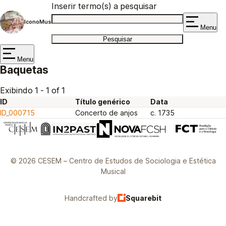
Inserir termo(s) a pesquisar
IconoMus
Menu
Menu
Baquetas
Exibindo 1 - 1 of 1
ID
Título genérico
Data
ID_000715
Concerto de anjos
c. 1735
© 2026 CESEM – Centro de Estudos de Sociologia e Estética
Musical
Handcrafted by
Squarebit