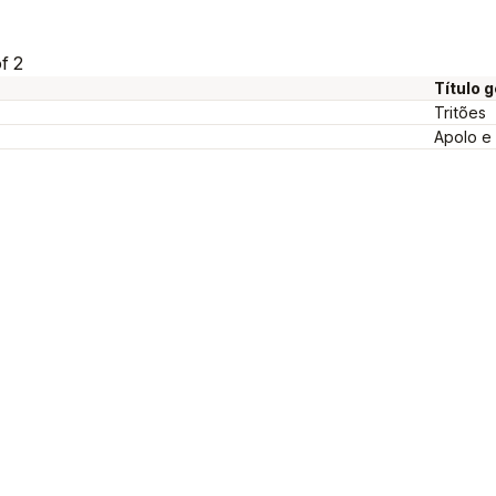
f 2
Título 
Tritões
Apolo e