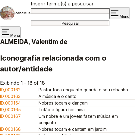
Inserir termo(s) a pesquisar
IconoMus
Menu
Menu
ALMEIDA, Valentim de
Iconografia relacionada com o
autor/entidade
Exibindo 1 - 18 of 18
ID_000162
Pastor toca enquanto guarda o seu rebanho
ID_000163
A música e o canto
ID_000164
Nobres tocam e dançam
ID_000165
Tritão e figura feminina
ID_000167
Um nobre e um jovem fazem música em
conjunto
ID_000168
Nobres tocam e cantam em jardim