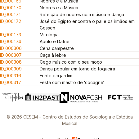
ID_000169
Nobres e a Música
ID_000170
Nobres e a Música
ID_000171
Refeição de nobres com música e dança
ID_000172
José do Egipto encontra o pai e os irmãos em
Gessen
ID_000173
Mitologia
ID_000174
Apolo e Dafne
ID_000306
Cena campestre
ID_000307
Caça à lebre
ID_000308
Cego músico com o seu moço
ID_000309
Dança popular em torno de fogueira
ID_000316
Fonte em jardim
ID_000317
Festa com mastro de ‘cocagne’
© 2026 CESEM – Centro de Estudos de Sociologia e Estética
Musical