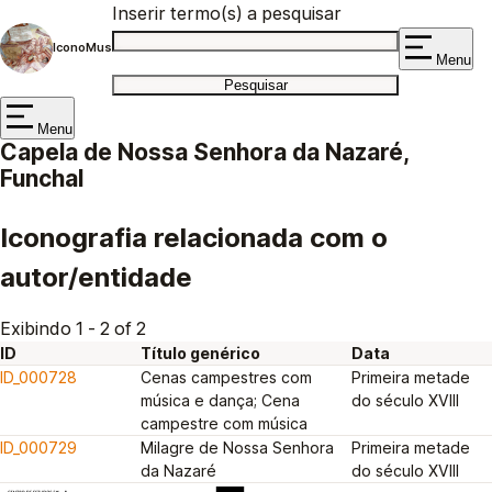
Inserir termo(s) a pesquisar
IconoMus
Menu
Menu
Capela de Nossa Senhora da Nazaré,
Funchal
Iconografia relacionada com o
autor/entidade
Exibindo 1 - 2 of 2
ID
Título genérico
Data
ID_000728
Cenas campestres com
Primeira metade
música e dança; Cena
do século XVIII
campestre com música
ID_000729
Milagre de Nossa Senhora
Primeira metade
da Nazaré
do século XVIII