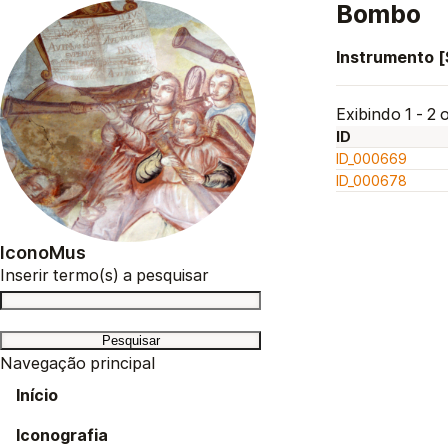
Bombo
Instrumento 
Exibindo 1 - 2 o
ID
ID_000669
ID_000678
IconoMus
Inserir termo(s) a pesquisar
Navegação principal
Início
Iconografia