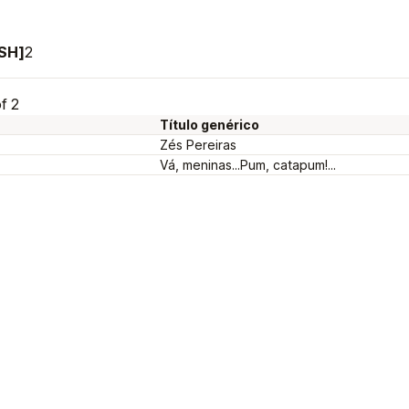
[SH]
2
f 2
Título genérico
Zés Pereiras
Vá, meninas...Pum, catapum!...