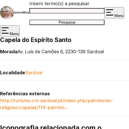
Inserir termo(s) a pesquisar
IconoMus
Menu
Menu
Capela do Espírito Santo
Morada
Av. Luís de Camões 6, 2230-139 Sardoal
Localidade
Sardoal
Referências externas
http://turismo.cm-sardoal.pt/index.php/patrimonio-
religioso/capelas/114-patrimo…
Iconografia relacionada com o