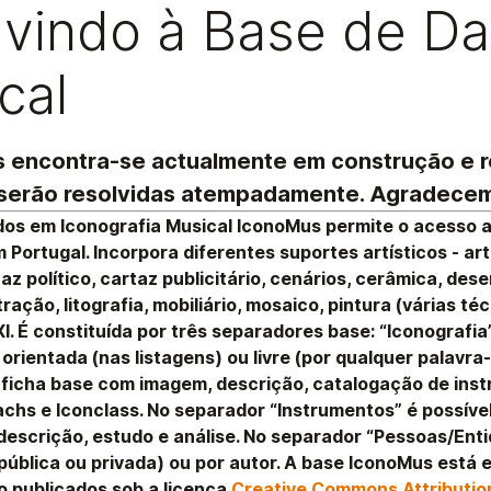
vindo à Base de Da
cal
 encontra-se actualmente em construção e re
 serão resolvidas atempadamente. Agradece
dos em Iconografia Musical
IconoMus
permite o acesso a
 Portugal. Incorpora diferentes suportes artísticos - ar
az político, cartaz publicitário, cenários, cerâmica, de
stração, litografia, mobiliário, mosaico, pintura (várias 
XI. É constituída por três separadores base: “Iconografi
orientada (nas listagens) ou livre (por qualquer palavra
ficha base com imagem, descrição, catalogação de inst
chs e Iconclass. No separador “Instrumentos” é possíve
descrição, estudo e análise. No separador “Pessoas/Enti
(pública ou privada) ou por autor. A base
IconoMus
está e
 publicados sob a licença
Creative Commons Attributio