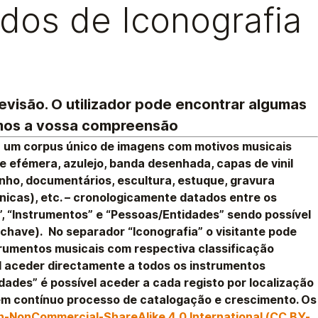
dos de Iconografia
visão. O utilizador pode encontrar algumas
mos a vossa compreensão
 um corpus único de imagens com motivos musicais
te efémera, azulejo, banda desenhada, capas de vinil
senho, documentários, escultura, estuque, gravura
técnicas), etc. – cronologicamente datados entre os
a”, “Instrumentos” e “Pessoas/Entidades” sendo possível
-chave). No separador “Iconografia” o visitante pode
rumentos musicais com respectiva classificação
l aceder directamente a todos os instrumentos
dades” é possível aceder a cada registo por localização
m contínuo processo de catalogação e crescimento. Os
n-NonCommercial-ShareAlike 4.0 International (CC BY-