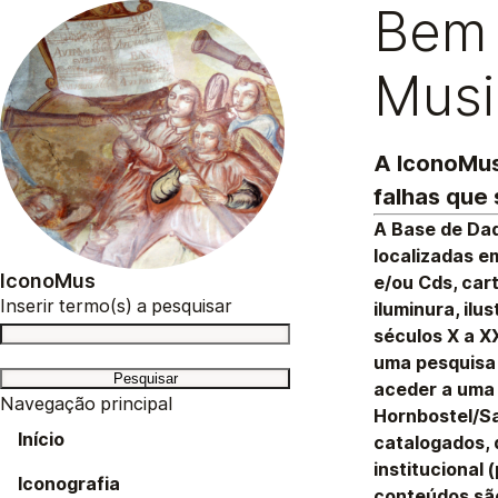
Bem 
Musi
A IconoMus
falhas que
A Base de Da
localizadas em
IconoMus
e/ou Cds, cart
Inserir termo(s) a pesquisar
iluminura, ilu
séculos X a X
uma pesquisa 
aceder a uma 
Navegação principal
Hornbostel/Sa
Início
catalogados, 
institucional 
Iconografia
conteúdos são