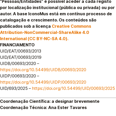
“Pessoas/Entidades” é possível aceder a cada registo
por localização institucional (pública ou privada) ou por
autor. A base
IconoMus
está em contínuo processo de
catalogação e crescimento. Os conteúdos são
publicados sob a licença
Creative Commons
Attribution-NonCommercial-ShareAlike 4.0
International (CC BY-NC-SA 4.0).
FINANCIAMENTO
UID/EAT/00693/2013
UID/EAT/00693/2019
UIDB/00693/2020 –
https://doi.org/10.54499/UIDB/00693/2020
UIDP/00693/2020 –
https://doi.org/10.54499/UIDP/00693/2020
UID/693/2025 –
https://doi.org/10.54499/UID/00693/2025
Coordenação Científica:
a designar brevemente
Coordenação Técnica:
Ana Ester Tavares